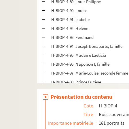
H-BIOP-4-89. Louis Philippe
H-BIOP-4-90. Louise
H-BIOP-4-91. Isabelle
H-BIOP-4-92. Hélène
H-BIOP-4-93. Ferdinand
H-BIOP-4-94. Joseph Bonaparte, famille
H-BIOP-4-95. Madame Laeticia
H-BIOP-4-96. Napoléon I, famille
H-BIOP-4-97. Marie-Louise, seconde femme
H-BIOP-4-98. Prince Eugène
H-BIOP-4-99. Eugène Beauharnais
Présentation du contenu
H-BIOP-4-100. Duc de Leuchtenberg
Cote
H-BIOP-4
H-BIOP-4-101. Napoléon I Bonaparte
Titre
Rois, souverain
H-BIOP-4-102. Napoléon I sur son lit de mor
Importance matérielle
181 portraits
H-BIOP-4-103. Une épée de l'empereur Nap