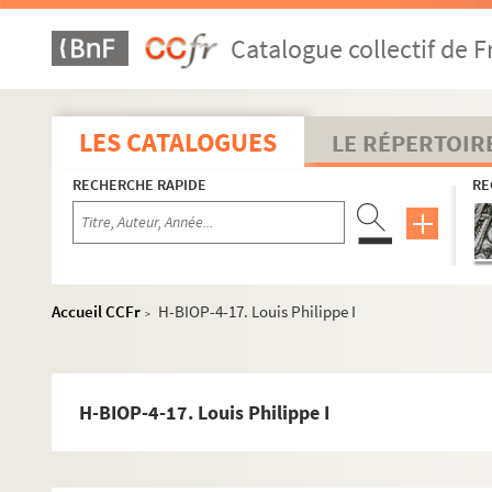
Catalogue collectif de F
LES CATALOGUES
LE RÉPERTOIR
RECHERCHE RAPIDE
RE
H-BIOP-1. Rois et souverains européens
Accueil CCFr
H-BIOP-4-17. Louis Philippe I
>
H-BIOP-2. Rois et souverains européens et hors Europe
H-BIOP-3. Rois, souverains et chefs d'Etat français
H-BIOP-4. Rois, souverains et chefs d'Etat français (suite)
H-BIOP-4-17. Louis Philippe I
H-BIOP-4-1. Anne de Gonzague, princesse Palatine
H-BIOP-4-2. Jean Baptiste Gaston de France (Gaston d'O