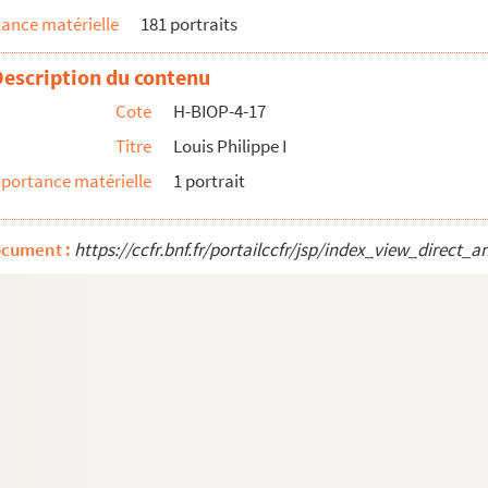
ance matérielle
181 portraits
Description du contenu
Cote
H-BIOP-4-17
Titre
Louis Philippe I
portance matérielle
1 portrait
ocument :
https://ccfr.bnf.fr/portailccfr/jsp/index_view_dire
 Paris, duc de Nemours, duc d'Aumale, prince de Joinville
ardente à Claremont