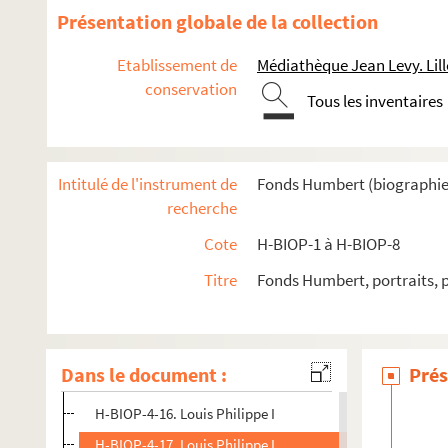
H-BIOP-4-3. Philippe II, duc d'Orléans, régent de France
Présentation globale de la collection
H-BIOP-4-4. Louis Philippe Joseph, duc d'Orléans
Etablissement de
Médiathèque Jean Levy. Lill
H-BIOP-4-5. Duc d'Orléans
conservation
Tous les inventaires
H-BIOP-4-6. Duc d'Orléans
H-BIOP-4-7. Duc d'Orléans
H-BIOP-4-8. Madame Adélaïde, sœur de Louis Philippe
Intitulé de l'instrument de
Fonds Humbert (biographies 
H-BIOP-4-9. Funéraille d'Adélaïde
recherche
H-BIOP-4-10. Funéraille d'Adélaïde
Cote
H-BIOP-1 à H-BIOP-8
H-BIOP-4-11. Duc d'Orléans et duc d'Aumale
Titre
Fonds Humbert, portraits, 
H-BIOP-4-12. Princes français : comte de Paris, duc de Ch
H-BIOP-4-13. Duc d'Aumale et prince de Joinville
H-BIOP-4-14. Louis Philippe, famille d'Orléans
Dans le document :
Prés
H-BIOP-4-15. Marie Amélie d'Orléans, reine du Portugal
H-BIOP-4-16. Louis Philippe I
H-BIOP-4-17. Louis Philippe I