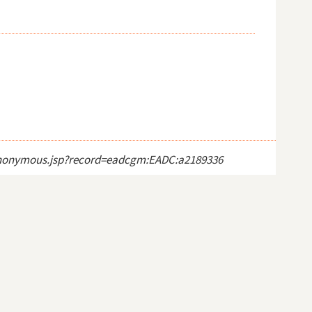
ct_anonymous.jsp?record=eadcgm:EADC:a2189336