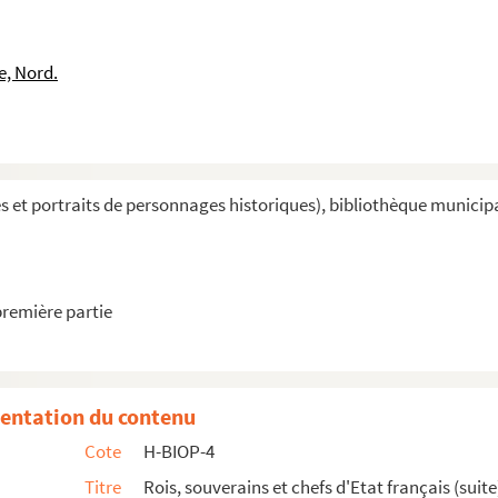
e, Nord.
et portraits de personnages historiques), bibliothèque municipal
première partie
artres, duc de Nemours, prince de Joinville, duc d'Aumal...
entation du contenu
Cote
H-BIOP-4
Titre
Rois, souverains et chefs d'Etat français (suite