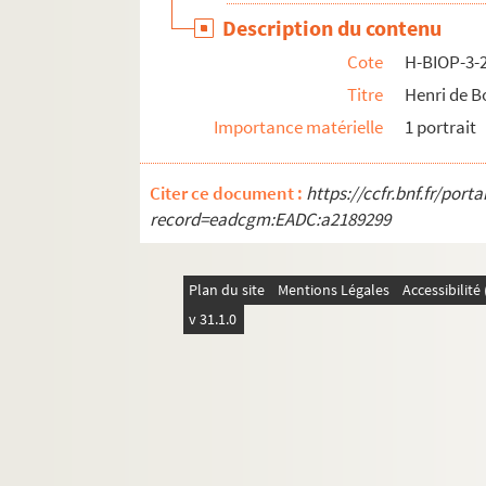
Description du contenu
Cote
H-BIOP-3-
Titre
Henri de B
Importance matérielle
1 portrait
Citer ce document :
https://ccfr.bnf.fr/por
record=eadcgm:EADC:a2189299
Plan du site
Mentions Légales
Accessibilit
v 31.1.0