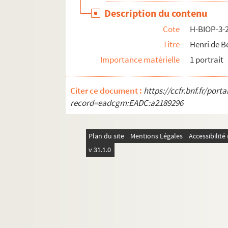
Description du contenu
H-BIOP-9. Portraits de personnages du Clerg
Cote
H-BIOP-3-
Titre
Henri de B
Importance matérielle
1 portrait
Citer ce document :
https://ccfr.bnf.fr/por
record=eadcgm:EADC:a2189296
Plan du site
Mentions Légales
Accessibilit
v 31.1.0