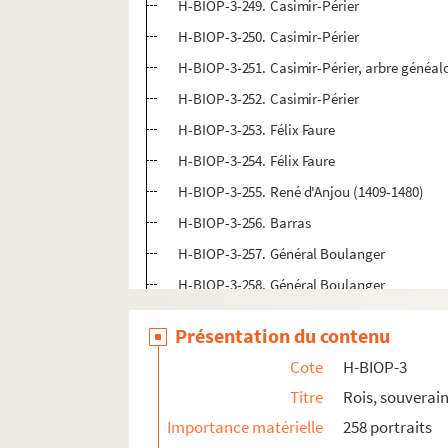
H-BIOP-3-249. Casimir-Périer
H-BIOP-3-250. Casimir-Périer
H-BIOP-3-251. Casimir-Périer, arbre généal
H-BIOP-3-252. Casimir-Périer
H-BIOP-3-253. Félix Faure
H-BIOP-3-254. Félix Faure
H-BIOP-3-255. René d'Anjou (1409-1480)
H-BIOP-3-256. Barras
H-BIOP-3-257. Général Boulanger
H-BIOP-3-258. Général Boulanger
H-BIOP-4. Rois, souverains et chefs d'Etat fra
Présentation du contenu
H-BIOP-5. Personnages historiques de A à C
Cote
H-BIOP-3
H-BIOP-6. Personnages historiques de D à G
Titre
Rois, souverain
H-BIOP-7. Personnages historiques de H à M
Importance matérielle
258 portraits
H-BIOP-8. Personnages historiques de P à Z