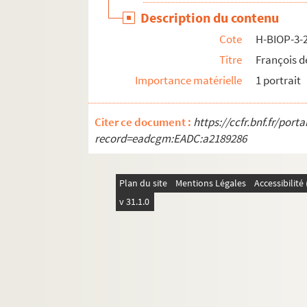
H-BIOP-3-254. Félix Faure
Description du contenu
H-BIOP-3-255. René d'Anjou (1409-1480)
Cote
H-BIOP-3-
H-BIOP-3-256. Barras
Titre
François 
H-BIOP-3-257. Général Boulanger
Importance matérielle
1 portrait
H-BIOP-3-258. Général Boulanger
Citer ce document :
https://ccfr.bnf.fr/por
H-BIOP-4. Rois, souverains et chefs d'Etat fra
record=eadcgm:EADC:a2189286
H-BIOP-5. Personnages historiques de A à C
H-BIOP-6. Personnages historiques de D à G
Plan du site
Mentions Légales
Accessibilit
H-BIOP-7. Personnages historiques de H à M
v 31.1.0
H-BIOP-8. Personnages historiques de P à Z
H-BIOP-9. Portraits de personnages du Clerg