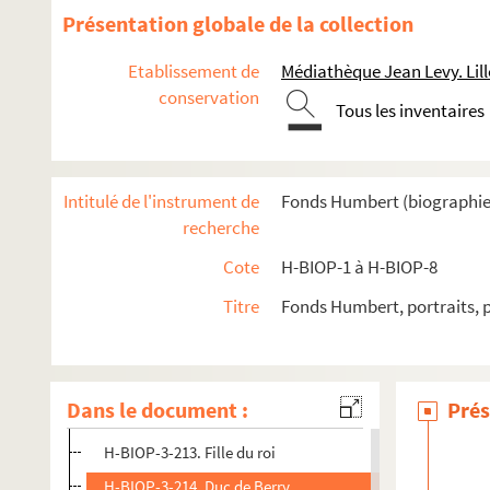
H-BIOP-3-200. Louis XVIII
Présentation globale de la collection
H-BIOP-3-201. Marie de Savoie, femme de Louis XVIII
Etablissement de
Médiathèque Jean Levy. Lill
H-BIOP-3-202. Louis XVIII
conservation
Tous les inventaires
H-BIOP-3-203. Louis XVIII
H-BIOP-3-204. Charles X
H-BIOP-3-205. Charles X
Intitulé de l'instrument de
Fonds Humbert (biographies 
H-BIOP-3-206. Monseigneur le duc d'Angoulême
recherche
H-BIOP-3-207. Madame la duchesse d'Angoulême
Cote
H-BIOP-1 à H-BIOP-8
H-BIOP-3-208. Le prince et la princesse Massimo
Titre
Fonds Humbert, portraits, 
H-BIOP-3-209. Le prince et la princesse Massimo
H-BIOP-3-210. Le prince et la princesse Massimo
H-BIOP-3-211. Le prince et la princesse Massimo
Dans le document :
Prés
H-BIOP-3-212. Le prince et la princesse Massimo
H-BIOP-3-213. Fille du roi
H-BIOP-3-214. Duc de Berry