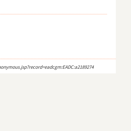
ct_anonymous.jsp?record=eadcgm:EADC:a2189274