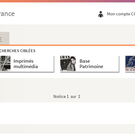
rance
Mon compte C
E
CHERCHES CIBLÉES
Imprimés
Base
multimédia
Patrimoine
Notice
1 sur 1