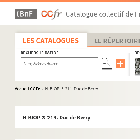
H-BIOP-3-186. Marie Antoinette
Catalogue collectif de F
H-BIOP-3-187. Marie Antoinette, exécution
H-BIOP-3-188. Marie Antoinette
H-BIOP-3-189. Marie Antoinette
LES CATALOGUES
LE RÉPERTOIR
H-BIOP-3-190. Marie Antoinette
RECHERCHE RAPIDE
RE
H-BIOP-3-191. Louis XVII
H-BIOP-3-192. Louis XVII
H-BIOP-3-193. Louis XVII
H-BIOP-3-194. Louis XVIII
Accueil CCFr
H-BIOP-3-214. Duc de Berry
>
H-BIOP-3-195. Louis XVIII
H-BIOP-3-196. Louis XVIII
H-BIOP-3-197. Louis XVIII
H-BIOP-3-214. Duc de Berry
H-BIOP-3-198. Louis XVIII
H-BIOP-3-199. Louis XVIII