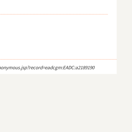
ct_anonymous.jsp?record=eadcgm:EADC:a2189190