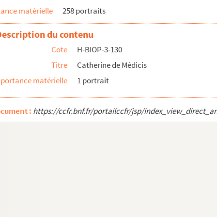
ance matérielle
258 portraits
Description du contenu
Cote
H-BIOP-3-130
Titre
Catherine de Médicis
portance matérielle
1 portrait
ocument :
https://ccfr.bnf.fr/portailccfr/jsp/index_view_dire