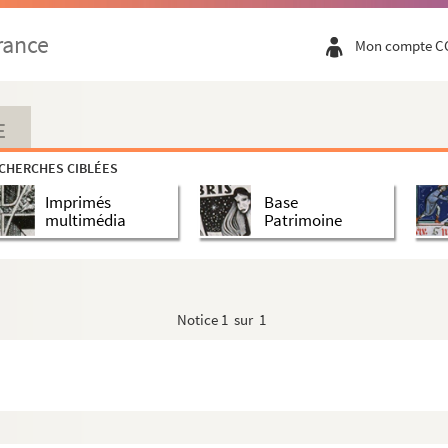
rance
Mon compte C
E
CHERCHES CIBLÉES
Imprimés
Base
multimédia
Patrimoine
Notice
1 sur 1