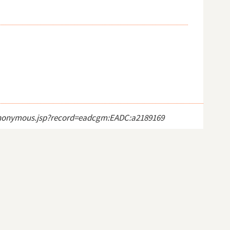
ct_anonymous.jsp?record=eadcgm:EADC:a2189169