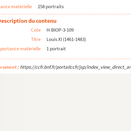
ance matérielle
258 portraits
Description du contenu
Cote
H-BIOP-3-109
Titre
Louis XI (1461-1483)
portance matérielle
1 portrait
ocument :
https://ccfr.bnf.fr/portailccfr/jsp/index_view_dire