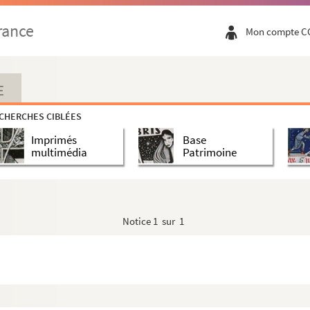
rance
Mon compte C
E
CHERCHES CIBLÉES
Imprimés
Base
multimédia
Patrimoine
Notice
1 sur 1