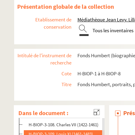
H-BIOP-3-95. Philippe IV, le Bel (1285-1314)
Présentation globale de la collection
H-BIOP-3-96. Louis X, le Hutin (1314-1316)
Etablissement de
Médiathèque Jean Levy. Lill
H-BIOP-3-97. Philippe V (1316-1322)
conservation
Tous les inventaires
H-BIOP-3-98. Charles IV, le Bel (1322-1328)
H-BIOP-3-99. Philippe de Valois (1328-1368)
H-BIOP-3-100. Jean II, le Bon (1350-1364)
Intitulé de l'instrument de
Fonds Humbert (biographies 
H-BIOP-3-101. Charles V, le Sage (1364-1380)
recherche
H-BIOP-3-102. Charles V
Cote
H-BIOP-1 à H-BIOP-8
H-BIOP-3-103. Charles VI (1380-1422)
Titre
Fonds Humbert, portraits, 
H-BIOP-3-104. Charles VI (1380-1422)
H-BIOP-3-105. Charles VI (1380-1422)
H-BIOP-3-106. Charles VII (1422-1461)
Dans le document :
Prés
H-BIOP-3-107. Charles VII (1422-1461)
H-BIOP-3-108. Charles VII (1422-1461)
H-BIOP-3-109. Louis XI (1461-1483)