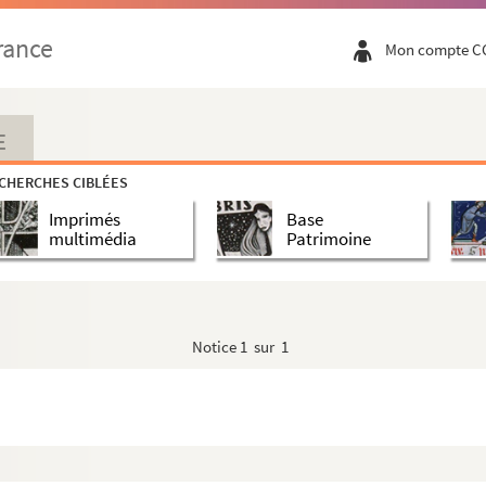
rance
Mon compte C
E
CHERCHES CIBLÉES
Imprimés
Base
multimédia
Patrimoine
Notice
1 sur 1