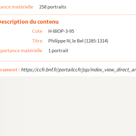
ance matérielle
258 portraits
Description du contenu
Cote
H-BIOP-3-95
Titre
Philippe IV, le Bel (1285-1314)
portance matérielle
1 portrait
ocument :
https://ccfr.bnf.fr/portailccfr/jsp/index_view_dire