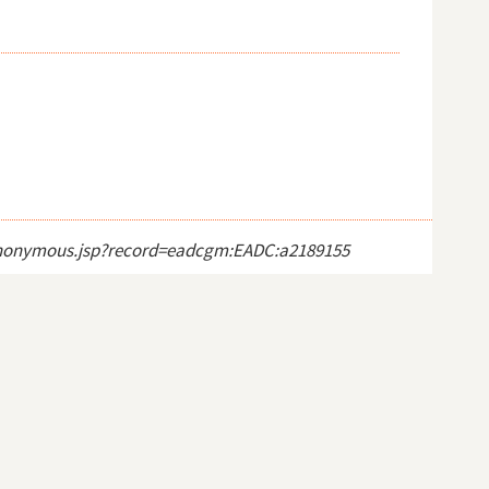
ct_anonymous.jsp?record=eadcgm:EADC:a2189155