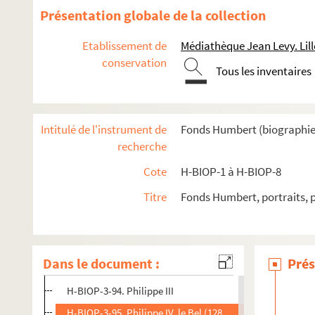
H-BIOP-3-81. Louis VI
Présentation globale de la collection
H-BIOP-3-82. Louis VII, le Jeune (1137-1180)
Etablissement de
Médiathèque Jean Levy. Lill
H-BIOP-3-83. Louis VII
conservation
Tous les inventaires
H-BIOP-3-84. Louis VIII (1223-1226)
H-BIOP-3-85. Blanche de Castille (1186-1292)
H-BIOP-3-86. Louis IX, dit Saint Louis (1226-1270)
Intitulé de l'instrument de
Fonds Humbert (biographies 
H-BIOP-3-87. Louis IX, dit Saint Louis (1226-1270)
recherche
H-BIOP-3-88. Louis IX, dit Saint Louis (1226-1270)
Cote
H-BIOP-1 à H-BIOP-8
H-BIOP-3-89. Louis IX, dit Saint Louis (1226-1270)
Titre
Fonds Humbert, portraits, 
H-BIOP-3-90. Louis IX, dit Saint Louis (1226-1270)
H-BIOP-3-91. Louis IX, dit Saint Louis (1226-1270)
H-BIOP-3-92. Louis IX, dit Saint Louis (1226-1270)
Dans le document :
Prés
H-BIOP-3-93. Philippe III, le Hardy (1270-1285)
H-BIOP-3-94. Philippe III
H-BIOP-3-95. Philippe IV, le Bel (1285-1314)