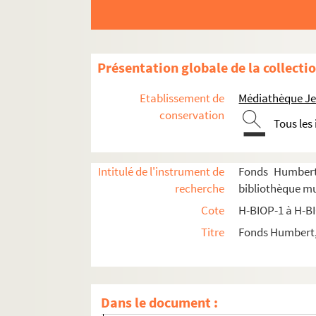
H-BIOP-3-48. Charlemagne (762-771, 771-81
H-BIOP-3-49. Charlemagne (762-771, 771-81
H-BIOP-3-50. Charlemagne (762-771, 771-81
Présentation globale de la collecti
H-BIOP-3-51. Charlemagne (762-771, 771-81
H-BIOP-3-52. Louis I, le Débonnaire(814-840
Etablissement de
Médiathèque Jea
H-BIOP-3-53. Louis I
conservation
Tous les
H-BIOP-3-54. Charles II, le Chauve (840-877
H-BIOP-3-55. Charles II
Intitulé de l'instrument de
Fonds Humbert 
H-BIOP-3-56. Louis II, le Bègue (877-879)
recherche
bibliothèque mu
H-BIOP-3-57. Louis II
Cote
H-BIOP-1 à H-B
H-BIOP-3-58. Louis II et Carloman (879-882-
Titre
Fonds Humbert, 
H-BIOP-3-59. Charles le Gros (884-888)
H-BIOP-3-60. Eudes, fils de Robert (888-898)
H-BIOP-3-61. Eudes, fils de Robert (888-898)
Dans le document :
H-BIOP-3-62. Charles le Simple (892-923)