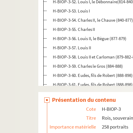
H-BIOP-3-52. Louis I, le Débonnaire(814-840
H-BIOP-3-53. Louis I
H-BIOP-3-54. Charles II, le Chauve (840-877
H-BIOP-3-55. Charles II
H-BIOP-3-56. Louis II, le Bègue (877-879)
H-BIOP-3-57. Louis II
H-BIOP-3-58. Louis II et Carloman (879-882-
H-BIOP-3-59. Charles le Gros (884-888)
H-BIOP-3-60. Eudes, fils de Robert (888-898)
H-BIOP-3-61. Eudes, fils de Robert (888-898)
H-BIOP-3-62. Charles le Simple (892-923)
Présentation du contenu
H-BIOP-3-63. Charles le Simple (892-923)
Cote
H-BIOP-3
H-BIOP-3-64. Charles III
Titre
Rois, souverain
H-BIOP-3-65. Robert I (922-923)
Importance matérielle
258 portraits
H-BIOP-3-66. Robert (922-936)