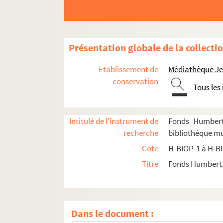
Présentation globale de la collecti
Etablissement de
Médiathèque Jea
conservation
Tous les
Intitulé de l'instrument de
Fonds Humbert 
recherche
bibliothèque mu
Cote
H-BIOP-1 à H-B
Titre
Fonds Humbert, 
H-BIOP-1. Rois et souverains européens
H-BIOP-2. Rois et souverains européens et h
Dans le document :
H-BIOP-3. Rois, souverains et chefs d'Etat franç