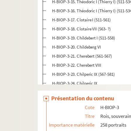
H-BIOP-3-15. Théodoric I (Thierry I) (511-53
H-BIOP-3-16. Théodoric I (Thierry I) (511-53
H-BIOP-3-17. Clotaire I (511-561)
H-BIOP-3-18. Clotaire VII (563- ?)
H-BIOP-3-19. Childebert I (511-558)
H-BIOP-3-20. Childeberg VI
H-BIOP-3-21. Cherebert (561-567)
H-BIOP-3-22. Cherebert VIII
H-BIOP-3-23. Chilperic IX (567-581)
H-BIOP-3-24. Chilperic IX
H-BIOP-3-25. Clotaire II (584-628)
Présentation du contenu
H-BIOP-3-26. Clotaire II (584-628)
Cote
H-BIOP-3
H-BIOP-3-27. Childeberg II (575-596)
Titre
Rois, souverain
H-BIOP-3-28. Thierry II (596-613)
Importance matérielle
258 portraits
H-BIOP-3-29. Dagobert I (628-638)