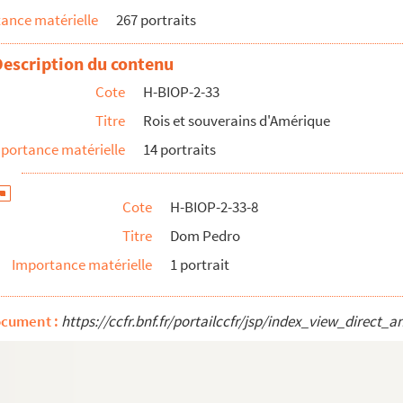
ance matérielle
267 portraits
elle
candidats à la présidentielle
Description du contenu
Cote
H-BIOP-2-33
rique
Titre
Rois et souverains d'Amérique
portance matérielle
14 portraits
Cote
H-BIOP-2-33-8
ria, couple impérial du Brésil
Titre
Dom Pedro
Importance matérielle
1 portrait
te
ocument :
https://ccfr.bnf.fr/portailccfr/jsp/index_view_dire