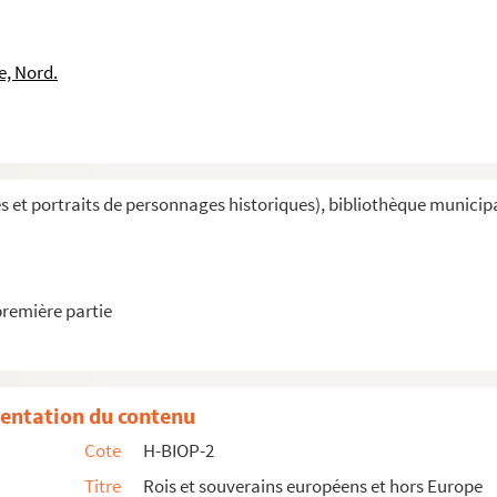
e, Nord.
et portraits de personnages historiques), bibliothèque municipal
Rome
première partie
entation du contenu
Cote
H-BIOP-2
Titre
Rois et souverains européens et hors Europe