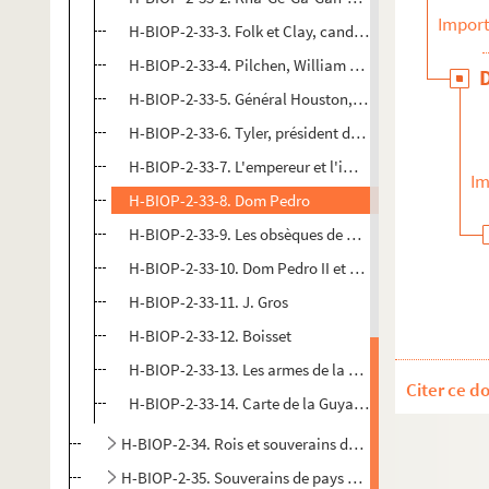
Import
H-BIOP-2-33-3. Folk et Clay, candidats à la présidenti
H-BIOP-2-33-4. Pilchen, William Molesworth en Miall, 
H-BIOP-2-33-5. Général Houston, président du Texas
H-BIOP-2-33-6. Tyler, président des Etats-Unis d'Amé
H-BIOP-2-33-7. L'empereur et l'impératrice du Brésil
Im
H-BIOP-2-33-8. Dom Pedro
H-BIOP-2-33-9. Les obsèques de Dom Pedro
H-BIOP-2-33-10. Dom Pedro II et Théresa Christina Ma
H-BIOP-2-33-11. J. Gros
H-BIOP-2-33-12. Boisset
H-BIOP-2-33-13. Les armes de la Guyane indépendan
Citer ce d
H-BIOP-2-33-14. Carte de la Guyane indépendante
H-BIOP-2-34. Rois et souverains d'Océanie
H-BIOP-2-35. Souverains de pays divers