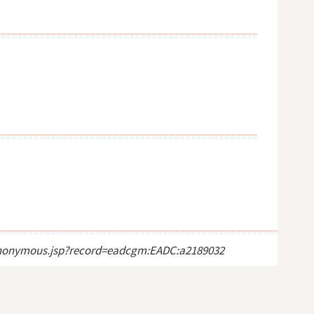
ct_anonymous.jsp?record=eadcgm:EADC:a2189032