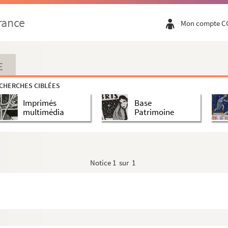
rance
Mon compte C
E
CHERCHES CIBLÉES
Imprimés
Base
multimédia
Patrimoine
Notice
1 sur 1