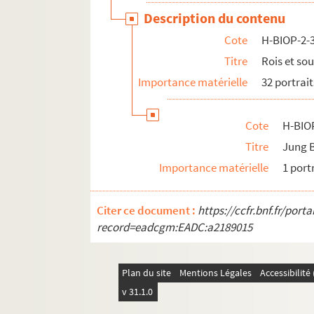
Description du contenu
Cote
H-BIOP-2-
Titre
Rois et sou
Importance matérielle
32 portrait
Cote
H-BIO
Titre
Jung 
Importance matérielle
1 port
Citer ce document :
https://ccfr.bnf.fr/por
record=eadcgm:EADC:a2189015
Plan du site
Mentions Légales
Accessibilit
v 31.1.0