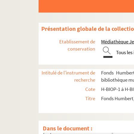
H-BIOP-2-32-5. Ahkbar Khan
H-BIOP-2-32-6. Dost Mohamed
H-BIOP-2-32-7. Tamerlan
Présentation globale de la collecti
H-BIOP-2-32-8. Tamerlan
H-BIOP-2-32-9. Tamerlan
Etablissement de
Médiathèque Jea
H-BIOP-2-32-10. Tamerlan
conservation
Tous les
H-BIOP-2-32-11. Amar de Scinde
H-BIOP-2-32-12. ?
Intitulé de l'instrument de
Fonds Humbert 
H-BIOP-2-32-13. Dhuleep Singh
recherche
bibliothèque mu
H-BIOP-2-32-14. Sucheyt Sing
Cote
H-BIOP-1 à H-B
H-BIOP-2-32-15. Bulbyo-Sein
Titre
Fonds Humbert, 
H-BIOP-2-32-16. Purtaur Singh
H-BIOP-2-32-17. Soondur Singh
H-BIOP-2-32-18. Ram Singh
Dans le document :
H-BIOP-2-32-19. Gholab Singh