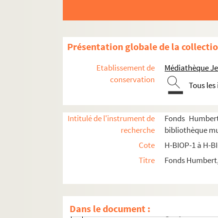
H-BIOP-2-29-17. Solyman II
H-BIOP-2-29-18. Solyman II
H-BIOP-2-29-19. Bajazet
Présentation globale de la collecti
H-BIOP-2-29-20. Bajazet
H-BIOP-2-29-21. Moyse
Etablissement de
Médiathèque Jea
H-BIOP-2-29-22. Moyse
conservation
Tous les
H-BIOP-2-29-23. Amurat II
H-BIOP-2-29-24. Amurat II
Intitulé de l'instrument de
Fonds Humbert 
H-BIOP-2-29-25. Mahomet I
recherche
bibliothèque mu
H-BIOP-2-29-26. Mahomet I
Cote
H-BIOP-1 à H-B
H-BIOP-2-29-27. Mahomet II
Titre
Fonds Humbert, 
H-BIOP-2-29-28. Mahomet II
H-BIOP-2-29-29. Bajazet II
H-BIOP-2-29-30. Bajazet II
Dans le document :
H-BIOP-2-29-31. Aureng-Zeyb