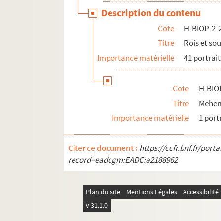
Description du contenu
Cote
H-BIOP-2-
Titre
Rois et so
Importance matérielle
41 portrait
Cote
H-BIO
Titre
Mehem
Importance matérielle
1 port
Citer ce document :
https://ccfr.bnf.fr/por
record=eadcgm:EADC:a2188962
Plan du site
Mentions Légales
Accessibilit
v 31.1.0