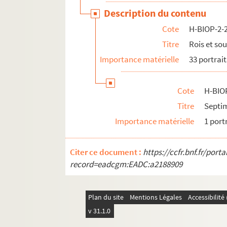
Description du contenu
Cote
H-BIOP-2-
Titre
Rois et so
Importance matérielle
33 portrait
Cote
H-BIO
Titre
Septi
Importance matérielle
1 port
Citer ce document :
https://ccfr.bnf.fr/por
record=eadcgm:EADC:a2188909
Plan du site
Mentions Légales
Accessibilit
v 31.1.0