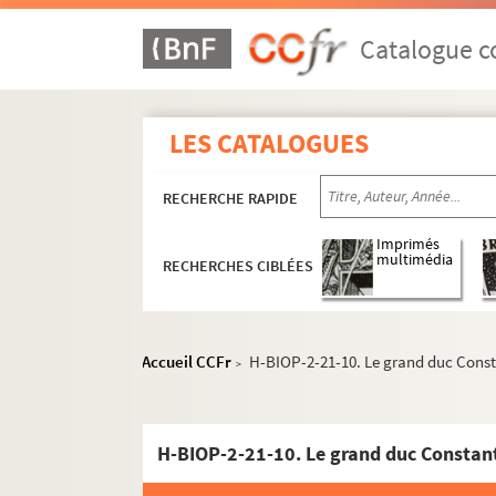
Catalogue co
LES CATALOGUES
RECHERCHE RAPIDE
Imprimés
multimédia
RECHERCHES CIBLÉES
H-BIOP-1. Rois et souverains européens
Accueil CCFr
H-BIOP-2-21-10. Le grand duc Const
>
H-BIOP-2. Rois et souverains européens et hors
H-BIOP-2-13. Rois et souverains de Mon
H-BIOP-2-21-10. Le grand duc Constant
H-BIOP-2-14. Rois et souverains de Mont
H-BIOP-2-15. Rois et souverains de Napl