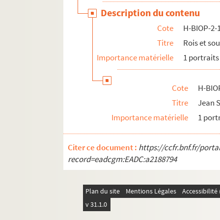
Description du contenu
Cote
H-BIOP-2-
Titre
Rois et so
Importance matérielle
1 portraits
Cote
H-BIO
Titre
Jean S
Importance matérielle
1 port
Citer ce document :
https://ccfr.bnf.fr/por
record=eadcgm:EADC:a2188794
Plan du site
Mentions Légales
Accessibilit
v 31.1.0