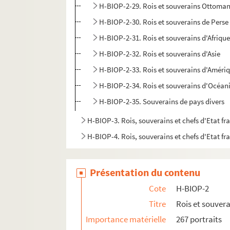
H-BIOP-2-29. Rois et souverains Ottoma
H-BIOP-2-30. Rois et souverains de Perse
H-BIOP-2-31. Rois et souverains d'Afriqu
H-BIOP-2-32. Rois et souverains d'Asie
H-BIOP-2-33. Rois et souverains d'Améri
H-BIOP-2-34. Rois et souverains d'Océan
H-BIOP-2-35. Souverains de pays divers
H-BIOP-3. Rois, souverains et chefs d'Etat fr
H-BIOP-4. Rois, souverains et chefs d'Etat fra
H-BIOP-5. Personnages historiques de A à C
H-BIOP-6. Personnages historiques de D à G
Présentation du contenu
H-BIOP-7. Personnages historiques de H à M
Cote
H-BIOP-2
H-BIOP-8. Personnages historiques de P à Z
Titre
Rois et souver
H-BIOP-9. Portraits de personnages du Clerg
Importance matérielle
267 portraits