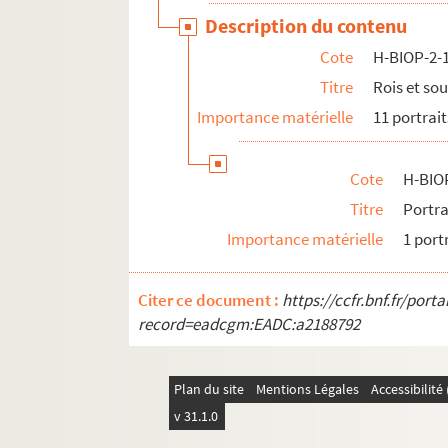
Description du contenu
Cote
H-BIOP-2-
Titre
Rois et so
Importance matérielle
11 portrait
Cote
H-BIO
Titre
Portra
Importance matérielle
1 port
Citer ce document :
https://ccfr.bnf.fr/por
record=eadcgm:EADC:a2188792
Plan du site
Mentions Légales
Accessibilit
v 31.1.0