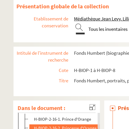
Présentation globale de la collection
Etablissement de
Médiathèque Jean Levy. Lill
conservation
Tous les inventaires
Intitulé de l'instrument de
Fonds Humbert (biographies 
recherche
H-BIOP-1. Rois et souverains européens
Cote
H-BIOP-1 à H-BIOP-8
H-BIOP-2. Rois et souverains européens et hors Europe
Titre
Fonds Humbert, portraits, 
H-BIOP-2-13. Rois et souverains de Monaco
H-BIOP-2-14. Rois et souverains de Montenegro
H-BIOP-2-15. Rois et souverains de Naples
Dans le document :
Prés
H-BIOP-2-16. Rois et souverains de Pays-Bas
H-BIOP-2-16-1. Prince d'Orange
H-BIOP-2-16-2. Princesse d'Orange