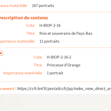
ance matérielle
267 portraits
Description du contenu
Cote
H-BIOP-2-16
Titre
Rois et souverains de Pays-Bas
portance matérielle
11 portraits
 Hollande
Cote
H-BIOP-2-16-2
Titre
Princesse d'Orange
Importance matérielle
1 portrait
ocument :
https://ccfr.bnf.fr/portailccfr/jsp/index_view_dire