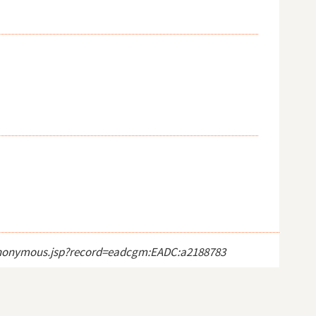
ct_anonymous.jsp?record=eadcgm:EADC:a2188783