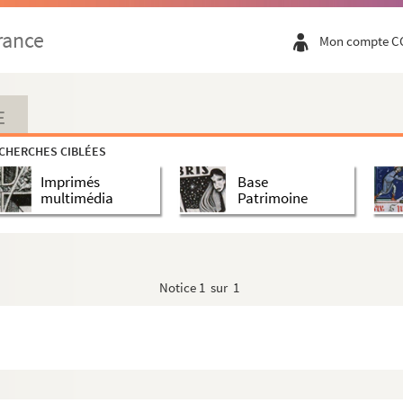
rance
Mon compte C
E
CHERCHES CIBLÉES
Imprimés
Base
multimédia
Patrimoine
Notice
1 sur 1