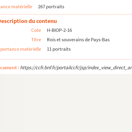
ance matérielle
267 portraits
Description du contenu
Cote
H-BIOP-2-16
Titre
Rois et souverains de Pays-Bas
portance matérielle
11 portraits
ocument :
https://ccfr.bnf.fr/portailccfr/jsp/index_view_dire
 Hollande