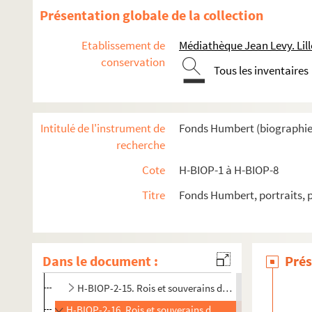
Présentation globale de la collection
Etablissement de
Médiathèque Jean Levy. Lill
conservation
Tous les inventaires
Intitulé de l'instrument de
Fonds Humbert (biographies 
recherche
Cote
H-BIOP-1 à H-BIOP-8
Titre
Fonds Humbert, portraits, 
H-BIOP-1. Rois et souverains européens
H-BIOP-2. Rois et souverains européens et hors Europe
H-BIOP-2-13. Rois et souverains de Monaco
Dans le document :
Prés
H-BIOP-2-14. Rois et souverains de Montenegro
H-BIOP-2-15. Rois et souverains de Naples
H-BIOP-2-16. Rois et souverains de Pays-Bas