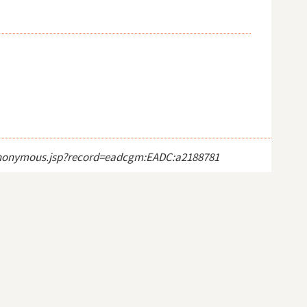
ct_anonymous.jsp?record=eadcgm:EADC:a2188781