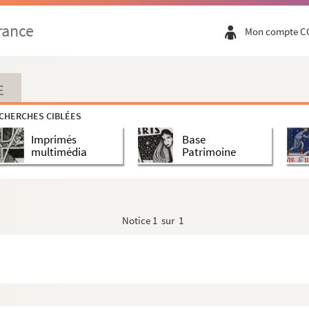
rance
Mon compte C
E
CHERCHES CIBLÉES
Imprimés
Base
multimédia
Patrimoine
Notice
1 sur 1