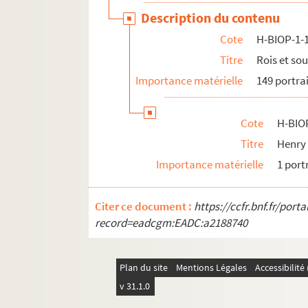
Description du contenu
Cote
H-BIOP-1-
Titre
Rois et so
Importance matérielle
149 portra
Cote
H-BIO
Titre
Henry 
Importance matérielle
1 port
Citer ce document :
https://ccfr.bnf.fr/por
record=eadcgm:EADC:a2188740
Plan du site
Mentions Légales
Accessibilit
v 31.1.0