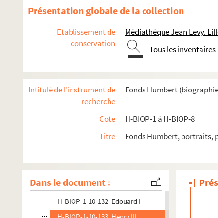
H-BIOP-1-10-119. Henry VII, maison des Tudor
Présentation globale de la collection
H-BIOP-1-10-120. Richard III
Etablissement de
Médiathèque Jean Levy. Lill
H-BIOP-1-10-121. Edouard V
conservation
Tous les inventaires
H-BIOP-1-10-122. Elizabeth d'York, fille d'Edouard IV
H-BIOP-1-10-123. Edouard IV
H-BIOP-1-10-124. Le roi Henry IV
Intitulé de l'instrument de
Fonds Humbert (biographies 
H-BIOP-1-10-125. Henry IV
recherche
H-BIOP-1-10-126. Henry V
Cote
H-BIOP-1 à H-BIOP-8
H-BIOP-1-10-127. Le prince de Galles
Titre
Fonds Humbert, portraits, 
H-BIOP-1-10-128. Henry VI
H-BIOP-1-10-129. Richard II
H-BIOP-1-10-130. Edouard III
Dans le document :
Prés
H-BIOP-1-10-131. Edouard II
H-BIOP-1-10-132. Edouard I
H-BIOP-1-10-133. Henry III