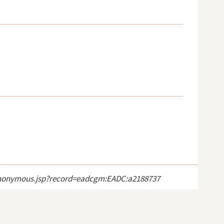
ct_anonymous.jsp?record=eadcgm:EADC:a2188737