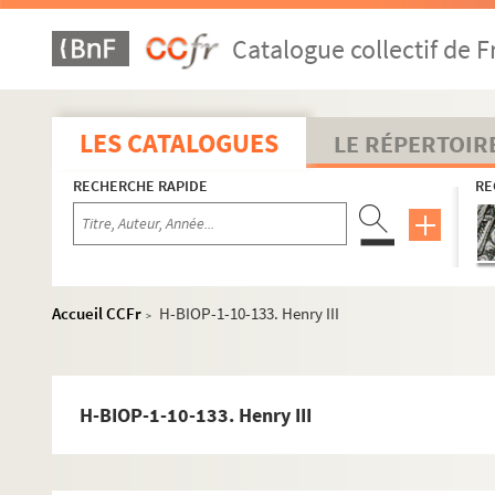
H-BIOP-1-10-105. La reine Elizabeth
Catalogue collectif de F
H-BIOP-1-10-106. Marie Stuart
H-BIOP-1-10-107. Marie Stuart
H-BIOP-1-10-108. Article sur Marie Stuart
LES CATALOGUES
LE RÉPERTOIR
H-BIOP-1-10-109. Marie Stuart
RECHERCHE RAPIDE
RE
H-BIOP-1-10-110. Marie la Sanglante
H-BIOP-1-10-111. Marie I, maison des Tudor
H-BIOP-1-10-112. Edouard VI, maison des Tudor
H-BIOP-1-10-113. Jeanne Gray
Accueil CCFr
H-BIOP-1-10-133. Henry III
>
H-BIOP-1-10-114. Article sur Jeanne Gray
H-BIOP-1-10-115. Anne de Boulen
H-BIOP-1-10-116. Anne de Boulen
H-BIOP-1-10-133. Henry III
H-BIOP-1-10-117. Article sur Anne de Boulen
H-BIOP-1-10-118. Henry VIII, maison des Tudor