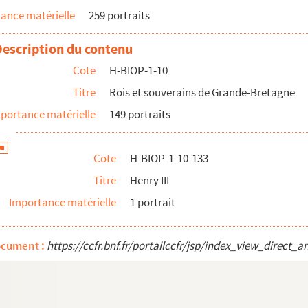
ance matérielle
259 portraits
Description du contenu
Cote
H-BIOP-1-10
Titre
Rois et souverains de Grande-Bretagne
portance matérielle
149 portraits
Cote
H-BIOP-1-10-133
 à Falaise
Titre
Henry III
Importance matérielle
1 portrait
t
ocument :
https://ccfr.bnf.fr/portailccfr/jsp/index_view_dire
Lough