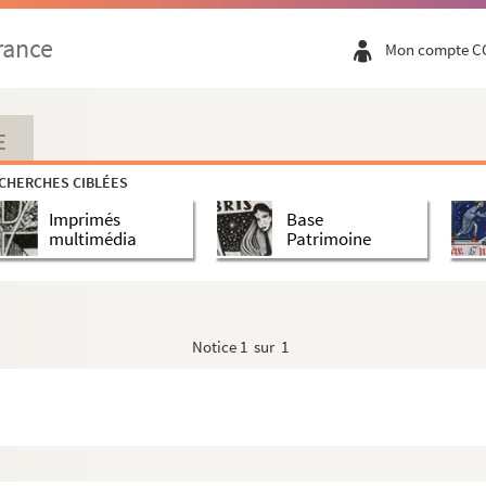
rance
Mon compte C
E
CHERCHES CIBLÉES
Imprimés
Base
multimédia
Patrimoine
Notice
1 sur 1