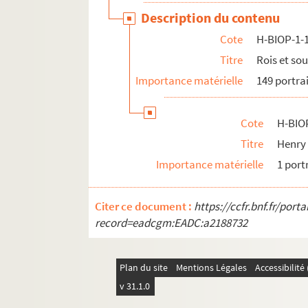
H-BIOP-5. Personnages historiques de A à C
Description du contenu
H-BIOP-6. Personnages historiques de D à G
Cote
H-BIOP-1-
H-BIOP-7. Personnages historiques de H à M
Titre
Rois et so
H-BIOP-8. Personnages historiques de P à Z
Importance matérielle
149 portra
H-BIOP-9. Portraits de personnages du Clerg
Cote
H-BIO
Titre
Henry 
Importance matérielle
1 port
Citer ce document :
https://ccfr.bnf.fr/por
record=eadcgm:EADC:a2188732
Plan du site
Mentions Légales
Accessibilit
v 31.1.0