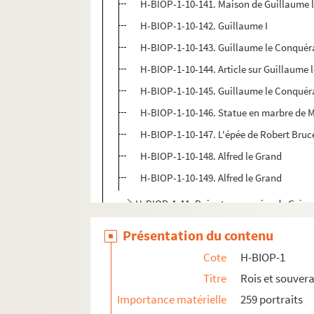
H-BIOP-1-10-141. Maison de Guillaume l
H-BIOP-1-10-142. Guillaume I
H-BIOP-1-10-143. Guillaume le Conquér
H-BIOP-1-10-144. Article sur Guillaume
H-BIOP-1-10-145. Guillaume le Conquér
H-BIOP-1-10-146. Statue en marbre de 
H-BIOP-1-10-147. L'épée de Robert Bruc
H-BIOP-1-10-148. Alfred le Grand
H-BIOP-1-10-149. Alfred le Grand
H-BIOP-1-11. Rois et souverains de Grèce
H-BIOP-1-12. Rois et souverains d'Italie
Présentation du contenu
H-BIOP-2. Rois et souverains européens et h
Cote
H-BIOP-1
H-BIOP-3. Rois, souverains et chefs d'Etat fr
Titre
Rois et souver
H-BIOP-4. Rois, souverains et chefs d'Etat fra
Importance matérielle
259 portraits