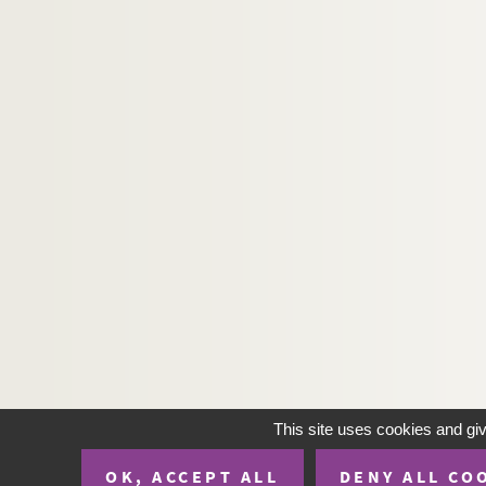
H-BIOP-1-10-125. Henry IV
H-BIOP-1-10-126. Henry V
H-BIOP-1-10-127. Le prince de Galles
H-BIOP-1-10-128. Henry VI
H-BIOP-1-10-129. Richard II
H-BIOP-1-10-130. Edouard III
H-BIOP-1-10-131. Edouard II
H-BIOP-1-10-132. Edouard I
H-BIOP-1-10-133. Henry III
H-BIOP-1-10-134. Jean sans Terre
H-BIOP-1-10-135. Richard I
H-BIOP-1-10-136. Henry II
H-BIOP-1-10-137. Etienne de Blois
This site uses cookies and gi
H-BIOP-1-10-138. Henry I
H-BIOP-1-10-139. Guillaume II
OK, ACCEPT ALL
DENY ALL CO