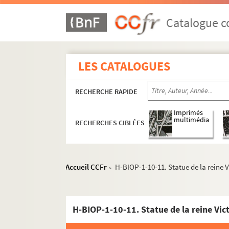
Catalogue co
LES CATALOGUES
RECHERCHE RAPIDE
Imprimés
multimédia
RECHERCHES CIBLÉES
H-BIOP-1. Rois et souverains européens
H-BIOP-1-1. Rois et souverains d'Albanie
Accueil CCFr
H-BIOP-1-10-11. Statue de la reine 
>
H-BIOP-1-2. Rois et souverains d'Allema
H-BIOP-1-3. Rois et souverains d'Autrich
H-BIOP-1-10-11. Statue de la reine Vic
H-BIOP-1-4. Rois et souverains de Bavièr
H-BIOP-1-5. Rois et souverains de Belgiq