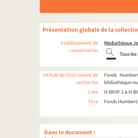
H-BIOP-1-2-7. Le roi d'Hanovre
H-BIOP-1-2-8. Duc Guillaume de Nassa
H-BIOP-1-2-9. Le duc Adolphe de Nassa
Présentation globale de la collecti
H-BIOP-1-2-10. Guillaume II, empereur 
H-BIOP-1-2-11. Guillaume II et famille
Etablissement de
Médiathèque Jea
H-BIOP-1-2-12. Guillaume II et famille
conservation
Tous les
H-BIOP-1-2-13. Guillaume II
H-BIOP-1-2-14. Guillaume II
Intitulé de l'instrument de
Fonds Humbert 
H-BIOP-1-2-15. Guillaume I, empereur 
recherche
bibliothèque mu
H-BIOP-1-2-16. Chanson "La mort de Gu
Cote
H-BIOP-1 à H-B
H-BIOP-1-2-17. Marionnette en papier d
Titre
Fonds Humbert, 
H-BIOP-1-2-18. Guillaume I et ses com
H-BIOP-1-2-19. Guillaume I, famille
H-BIOP-1-2-20. Frédéric Guillaume I, por
Dans le document :
H-BIOP-1-2-21. Frédéric III, empereur d