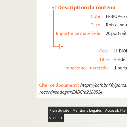
Description du contenu
Cote
H-BIOP-1-
Titre
Rois et so
Importance matérielle
26 portrait
Cote
H-BIO
Titre
Frédér
Importance matérielle
1 port
Citer ce document :
https://ccfr.bnf.fr/por
record=eadcgm:EADC:a2188524
Plan du site
Mentions Légales
Accessibilit
v 31.1.0