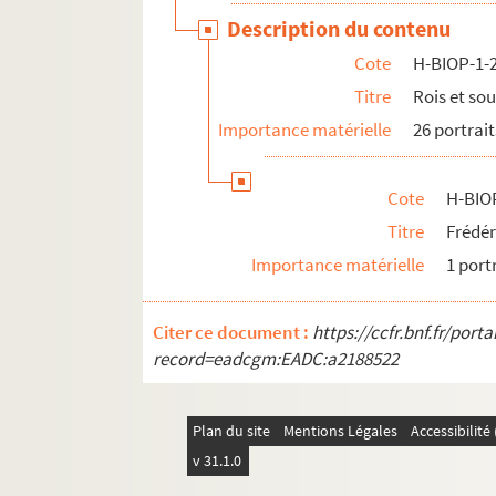
Description du contenu
Cote
H-BIOP-1-
Titre
Rois et so
Importance matérielle
26 portrait
Cote
H-BIO
Titre
Frédér
Importance matérielle
1 port
Citer ce document :
https://ccfr.bnf.fr/por
record=eadcgm:EADC:a2188522
Plan du site
Mentions Légales
Accessibilit
v 31.1.0