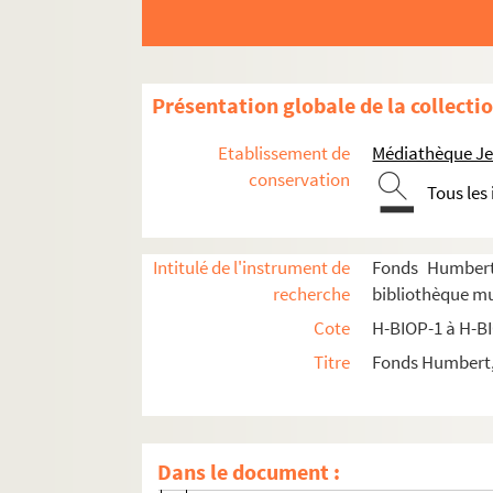
Présentation globale de la collecti
Etablissement de
Médiathèque Jea
conservation
Tous les
Intitulé de l'instrument de
Fonds Humbert 
recherche
bibliothèque mu
Cote
H-BIOP-1 à H-B
Titre
Fonds Humbert, 
H-BIOP-1. Rois et souverains européens
H-BIOP-1-1. Rois et souverains d'Albanie
H-BIOP-1-2. Rois et souverains d'Allemagne
Dans le document :
H-BIOP-1-2-1. Othon le Grand, du saint