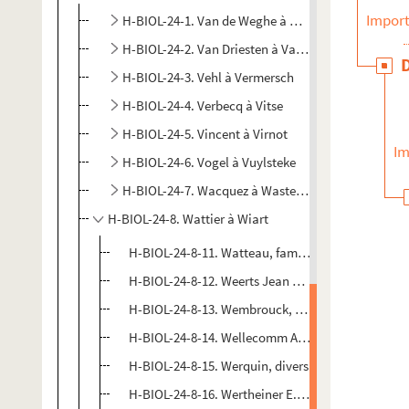
Import
H-BIOL-24-1. Van de Weghe à Vandewinckele
H-BIOL-24-2. Van Driesten à Van Heulle
H-BIOL-24-3. Vehl à Vermersch
H-BIOL-24-4. Verbecq à Vitse
H-BIOL-24-5. Vincent à Virnot
Im
H-BIOL-24-6. Vogel à Vuylsteke
H-BIOL-24-7. Wacquez à Wastelin
H-BIOL-24-8. Wattier à Wiart
H-BIOL-24-8-11. Watteau, famille et artiste peintr
H-BIOL-24-8-12. Weerts Jean Joseph, artiste peint
H-BIOL-24-8-13. Wembrouck, notable
H-BIOL-24-8-14. Wellecomm Antoine, commissair
H-BIOL-24-8-15. Werquin, divers
H-BIOL-24-8-16. Wertheiner E., docteur