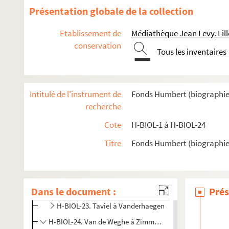
Présentation globale de la collection
H-BIOL-11. Dujardin à Faid'herbe
H-BIOL-12. Fabre à Georges
Etablissement de
Médiathèque Jean Levy. Lill
conservation
H-BIOL-13. Ghesquiere à Hallette
Tous les inventaires
H-BIOL-14. Hedde à Kerteux
H-BIOL-15. Labbe à Lefebvre
Intitulé de l'instrument de
Fonds Humbert (biographies l
H-BIOL-16. Le Fel à Lequenne
recherche
H-BIOL-17. Lequeux à Marie Grosse-Tête
Cote
H-BIOL-1 à H-BIOL-24
H-BIOL-18. Marie Jérôme à Montury
H-BIOL-19. Montgivet à Paris de l'Epinard
Titre
Fonds Humbert (biographies 
H-BIOL-20. Parrayon à Puvrez
H-BIOL-21. Quartelette à Salembier
Dans le document :
H-BIOL-22. Sacqueleu à Sylvius
Prés
H-BIOL-23. Taviel à Vanderhaegen
H-BIOL-24. Van de Weghe à Zimmerman