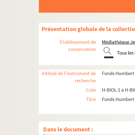
H-BIOL-9. Deron à Desboeufs
H-BIOL-10. Deturck à Duhaut
H-BIOL-11. Dujardin à Faid'herbe
Présentation globale de la collecti
H-BIOL-12. Fabre à Georges
Etablissement de
Médiathèque Jea
H-BIOL-13. Ghesquiere à Hallette
conservation
Tous les
H-BIOL-14. Hedde à Kerteux
H-BIOL-15. Labbe à Lefebvre
H-BIOL-16. Le Fel à Lequenne
Intitulé de l'instrument de
Fonds Humbert (b
recherche
H-BIOL-17. Lequeux à Marie Grosse-Tête
Cote
H-BIOL-1 à H-BI
H-BIOL-18. Marie Jérôme à Montury
Titre
Fonds Humbert (
H-BIOL-19. Montgivet à Paris de l'Epinar
H-BIOL-20. Parrayon à Puvrez
H-BIOL-21. Quartelette à Salembier
Dans le document :
H-BIOL-22. Sacqueleu à Sylvius