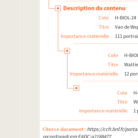
Description du contenu
Cote
H-BIOL-24
Titre
Van de W
Importance matérielle
111 portra
Cote
H-BIO
Titre
Wattie
Importance matérielle
12 por
Cote
H
Titre
Wi
Importance matérielle
1 
Citer ce document :
https://ccfr.bnf.fr/por
record=eadcgm:EADC:a2188477