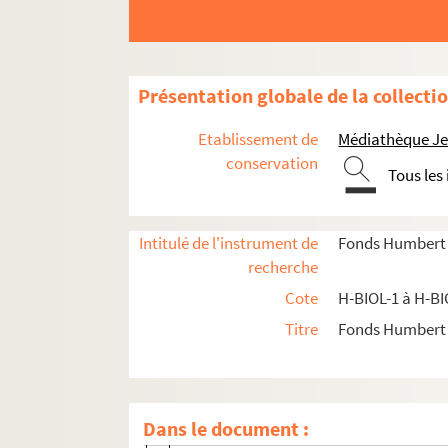
H-BIOL-12. Fabre à Georges
H-BIOL-13. Ghesquiere à Hallette
H-BIOL-14. Hedde à Kerteux
Présentation globale de la collecti
H-BIOL-15. Labbe à Lefebvre
Etablissement de
Médiathèque Jea
H-BIOL-16. Le Fel à Lequenne
conservation
Tous les
H-BIOL-17. Lequeux à Marie Grosse-Tête
H-BIOL-18. Marie Jérôme à Montury
H-BIOL-19. Montgivet à Paris de l'Epinar
Intitulé de l'instrument de
Fonds Humbert (b
recherche
H-BIOL-20. Parrayon à Puvrez
Cote
H-BIOL-1 à H-BI
H-BIOL-21. Quartelette à Salembier
Titre
Fonds Humbert (
H-BIOL-22. Sacqueleu à Sylvius
H-BIOL-23. Taviel à Vanderhaegen
H-BIOL-24. Van de Weghe à Zimmerman
Dans le document :
H-BIOL-24-1. Van de Weghe à Vandew