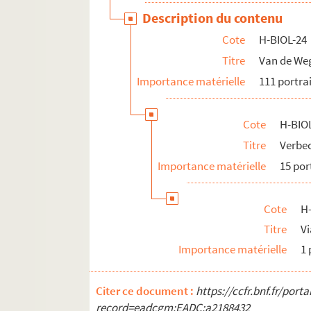
Description du contenu
Cote
H-BIOL-24
Titre
Van de W
Importance matérielle
111 portra
Cote
H-BIO
Titre
Verbec
Importance matérielle
15 por
Cote
H
Titre
Vi
Importance matérielle
1 
Citer ce document :
https://ccfr.bnf.fr/por
record=eadcgm:EADC:a2188432