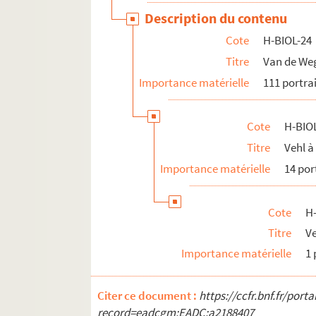
Description du contenu
Cote
H-BIOL-24
Titre
Van de W
Importance matérielle
111 portra
Cote
H-BIO
Titre
Vehl 
Importance matérielle
14 por
Cote
H
Titre
V
Importance matérielle
1 
Citer ce document :
https://ccfr.bnf.fr/por
record=eadcgm:EADC:a2188407