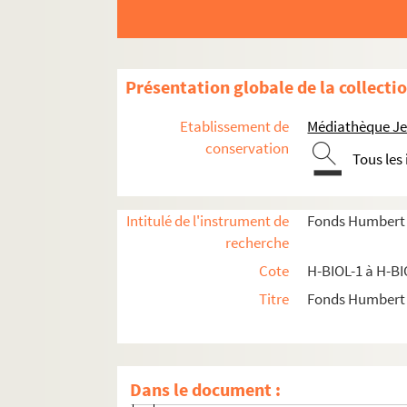
H-BIOL-11. Dujardin à Faid'herbe
H-BIOL-12. Fabre à Georges
H-BIOL-13. Ghesquiere à Hallette
Présentation globale de la collecti
H-BIOL-14. Hedde à Kerteux
Etablissement de
Médiathèque Jea
H-BIOL-15. Labbe à Lefebvre
conservation
Tous les
H-BIOL-16. Le Fel à Lequenne
H-BIOL-17. Lequeux à Marie Grosse-Tête
H-BIOL-18. Marie Jérôme à Montury
Intitulé de l'instrument de
Fonds Humbert (b
recherche
H-BIOL-19. Montgivet à Paris de l'Epinar
Cote
H-BIOL-1 à H-BI
H-BIOL-20. Parrayon à Puvrez
Titre
Fonds Humbert (
H-BIOL-21. Quartelette à Salembier
H-BIOL-22. Sacqueleu à Sylvius
H-BIOL-23. Taviel à Vanderhaegen
Dans le document :
H-BIOL-24. Van de Weghe à Zimmerman