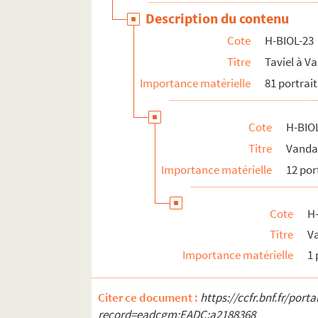
Description du contenu
Cote
H-BIOL-23
Titre
Taviel à 
Importance matérielle
81 portrait
Cote
H-BIO
Titre
Vanda
Importance matérielle
12 por
Cote
H
Titre
V
Importance matérielle
1 
Citer ce document :
https://ccfr.bnf.fr/por
record=eadcgm:EADC:a2188368