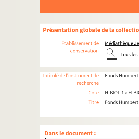
H-BIOL-6. D'Assignies à D'Hondt
H-BIOL-7. Déjardin-Verkinder à Deliot
H-BIOL-8. De Lille à De Resbecque
Présentation globale de la collecti
H-BIOL-9. Deron à Desboeufs
Etablissement de
Médiathèque Jea
H-BIOL-10. Deturck à Duhaut
conservation
Tous les
H-BIOL-11. Dujardin à Faid'herbe
H-BIOL-12. Fabre à Georges
H-BIOL-13. Ghesquiere à Hallette
Intitulé de l'instrument de
Fonds Humbert (b
recherche
H-BIOL-14. Hedde à Kerteux
Cote
H-BIOL-1 à H-BI
H-BIOL-15. Labbe à Lefebvre
Titre
Fonds Humbert (
H-BIOL-16. Le Fel à Lequenne
H-BIOL-17. Lequeux à Marie Grosse-Tête
H-BIOL-18. Marie Jérôme à Montury
Dans le document :
H-BIOL-19. Montgivet à Paris de l'Epinar