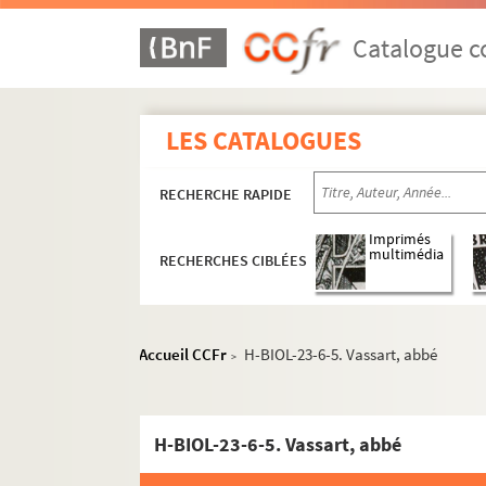
Catalogue co
LES CATALOGUES
RECHERCHE RAPIDE
Imprimés
multimédia
RECHERCHES CIBLÉES
H-BIOL. Biographies de personnages lillois
H-BIOL-1. Acheray à Benvignat
Accueil CCFr
H-BIOL-23-6-5. Vassart, abbé
>
H-BIOL-2. Bere à Bouchée
H-BIOL-3. Boucq à Cardon
H-BIOL-23-6-5. Vassart, abbé
H-BIOL-4. Carlez à Colpaert
H-BIOL-5. Collin à Darcy