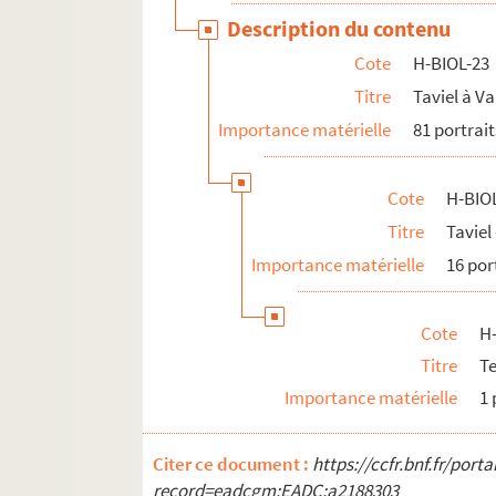
Description du contenu
Cote
H-BIOL-23
Titre
Taviel à 
Importance matérielle
81 portrait
Cote
H-BIO
Titre
Taviel
Importance matérielle
16 por
Cote
H
Titre
Te
Importance matérielle
1 
Citer ce document :
https://ccfr.bnf.fr/por
record=eadcgm:EADC:a2188303