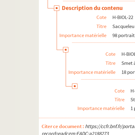
Description du contenu
Cote
H-BIOL-22
Titre
Sacqueleu 
Importance matérielle
98 portrait
Cote
H-BIO
Titre
Smet à
Importance matérielle
18 por
Cote
H
Titre
S
Importance matérielle
1 
Citer ce document :
https://ccfr.bnf.fr/por
record=eadcgm:EADC:a2188273