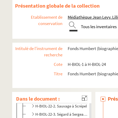
Présentation globale de la collection
H-BIOL-12. Fabre à Georges
H-BIOL-13. Ghesquiere à Hallette
Etablissement de
Médiathèque Jean Levy. Lill
H-BIOL-14. Hedde à Kerteux
conservation
Tous les inventaires
H-BIOL-15. Labbe à Lefebvre
H-BIOL-16. Le Fel à Lequenne
H-BIOL-17. Lequeux à Marie Grosse-Tête
Intitulé de l'instrument de
Fonds Humbert (biographies l
recherche
H-BIOL-18. Marie Jérôme à Montury
H-BIOL-19. Montgivet à Paris de l'Epinard
Cote
H-BIOL-1 à H-BIOL-24
H-BIOL-20. Parrayon à Puvrez
Titre
Fonds Humbert (biographies 
H-BIOL-21. Quartelette à Salembier
H-BIOL-22. Sacqueleu à Sylvius
Dans le document :
H-BIOL-22-1. Sacqueleu à Sauvaige
Prés
H-BIOL-22-2. Sauvage à Scrépel
H-BIOL-22-3. Ségard à Sergeant-Derode