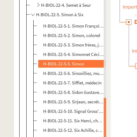
H-BIOL-22-4. Semet à Seur
Import
H-BIOL-22-5. Simon à Six
H-BIOL-22-5-1. Simon François, poète
H-BIOL-22-5-2. Simon, colonel
H-BIOL-22-5-3. Simon frères, journalistes
Im
H-BIOL-22-5-4. Simonnet Cécile (Mademoiselle), 
H-BIOL-22-5-5. Simon
H-BIOL-22-5-6. Sinsoilliez, musiciens et famille
H-BIOL-22-5-7. Sifflet, médecin
H-BIOL-22-5-8. Sidon Gustave, journaliste
H-BIOL-22-5-9. Sirjean, secrétaire
H-BIOL-22-5-10. Signal Gross'Chique, type lillois
H-BIOL-22-5-11. Six Henri, chansonnier
H-BIOL-22-5-12. Six Achille, chef d'orphéon