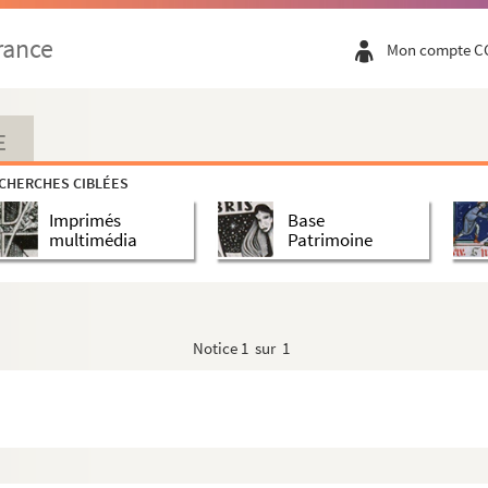
rance
Mon compte C
E
CHERCHES CIBLÉES
Imprimés
Base
multimédia
Patrimoine
Notice
1 sur 1