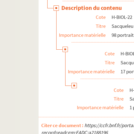
Description du contenu
Cote
H-BIOL-22
Titre
Sacqueleu 
Importance matérielle
98 portrait
Cote
H-BIO
Titre
Sacqu
Importance matérielle
17 por
Cote
H
Titre
Sa
Importance matérielle
1 
Citer ce document :
https://ccfr.bnf.fr/por
record=eadcgm:EADC:a2188196