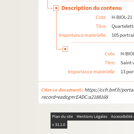
Description du contenu
Cote
H-BIOL-21
Titre
Quartelett
Importance matérielle
105 portra
Cote
H-BIO
Titre
Saint
Importance matérielle
13 por
Citer ce document :
https://ccfr.bnf.fr/por
record=eadcgm:EADC:a2188168
Plan du site
Mentions Légales
Accessibilit
v 31.1.0