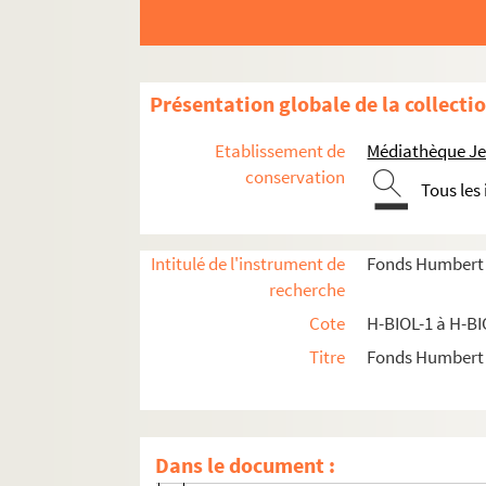
H-BIOL-9. Deron à Desboeufs
H-BIOL-10. Deturck à Duhaut
H-BIOL-11. Dujardin à Faid'herbe
Présentation globale de la collecti
H-BIOL-12. Fabre à Georges
Etablissement de
Médiathèque Jea
H-BIOL-13. Ghesquiere à Hallette
conservation
Tous les
H-BIOL-14. Hedde à Kerteux
H-BIOL-15. Labbe à Lefebvre
H-BIOL-16. Le Fel à Lequenne
Intitulé de l'instrument de
Fonds Humbert (b
recherche
H-BIOL-17. Lequeux à Marie Grosse-Tête
Cote
H-BIOL-1 à H-BI
H-BIOL-18. Marie Jérôme à Montury
Titre
Fonds Humbert (
H-BIOL-19. Montgivet à Paris de l'Epinar
H-BIOL-20. Parrayon à Puvrez
H-BIOL-21. Quartelette à Salembier
Dans le document :
H-BIOL-21-1. Quartelette à Querrion