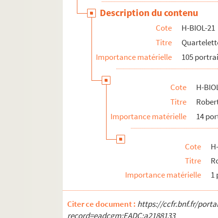
Description du contenu
Cote
H-BIOL-21
Titre
Quartelett
Importance matérielle
105 portra
Cote
H-BIO
Titre
Robert
Importance matérielle
14 por
Cote
H
Titre
R
Importance matérielle
1 
Citer ce document :
https://ccfr.bnf.fr/por
record=eadcgm:EADC:a2188133