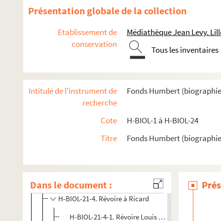
Présentation globale de la collection
H-BIOL-13. Ghesquiere à Hallette
H-BIOL-14. Hedde à Kerteux
Etablissement de
Médiathèque Jean Levy. Lill
H-BIOL-15. Labbe à Lefebvre
conservation
Tous les inventaires
H-BIOL-16. Le Fel à Lequenne
H-BIOL-17. Lequeux à Marie Grosse-Tête
H-BIOL-18. Marie Jérôme à Montury
Intitulé de l'instrument de
Fonds Humbert (biographies l
recherche
H-BIOL-19. Montgivet à Paris de l'Epinard
H-BIOL-20. Parrayon à Puvrez
Cote
H-BIOL-1 à H-BIOL-24
H-BIOL-21. Quartelette à Salembier
Titre
Fonds Humbert (biographies 
H-BIOL-21-1. Quartelette à Querrion
H-BIOL-21-2. Racol-Grandval à Ravignan
Dans le document :
H-BIOL-21-3. Reboux à Renty ou Derenty
Prés
H-BIOL-21-4. Révoire à Ricard
H-BIOL-21-4-1. Révoire Louis Antoine, conseiller 