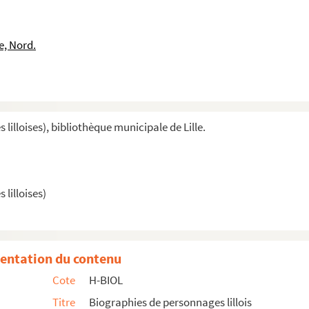
e, Nord.
illoises), bibliothèque municipale de Lille.
lilloises)
entation du contenu
Cote
H-BIOL
Titre
Biographies de personnages lillois
municipal