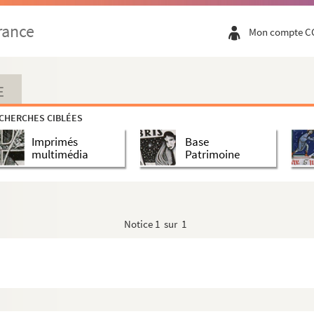
rance
Mon compte C
E
CHERCHES CIBLÉES
Imprimés
Base
multimédia
Patrimoine
Notice
1 sur 1