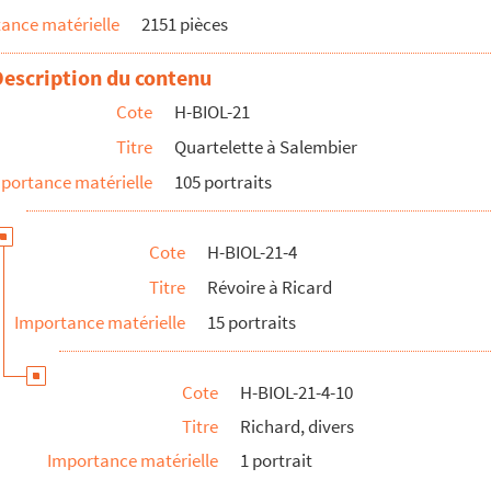
ance matérielle
2151 pièces
Description du contenu
Cote
H-BIOL-21
Titre
Quartelette à Salembier
portance matérielle
105 portraits
niste
Cote
H-BIOL-21-4
Titre
Révoire à Ricard
Importance matérielle
15 portraits
e Flines
Cote
H-BIOL-21-4-10
Titre
Richard, divers
eph, marguillier
Importance matérielle
1 portrait