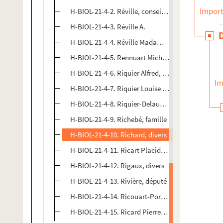
Import
H-BIOL-21-4-2. Réville, conseiller municipal
H-BIOL-21-4-3. Réville A.
H-BIOL-21-4-4. Réville Madame, centenaire
H-BIOL-21-4-5. Rennuart Michel, docteur
H-BIOL-21-4-6. Riquier Alfred, proviseur du Lycée
Im
H-BIOL-21-4-7. Riquier Louise (Mademoiselle), pia
H-BIOL-21-4-8. Riquier-Delaunay, chanteur
H-BIOL-21-4-9. Richebé, famille
H-BIOL-21-4-10. Richard, divers
H-BIOL-21-4-11. Ricart Placide (Dame), abbesse d
H-BIOL-21-4-12. Rigaux, divers
H-BIOL-21-4-13. Rivière, député
H-BIOL-21-4-14. Ricouart-Porchez Rémi Henri Jos
H-BIOL-21-4-15. Ricard Pierre, pharmacien