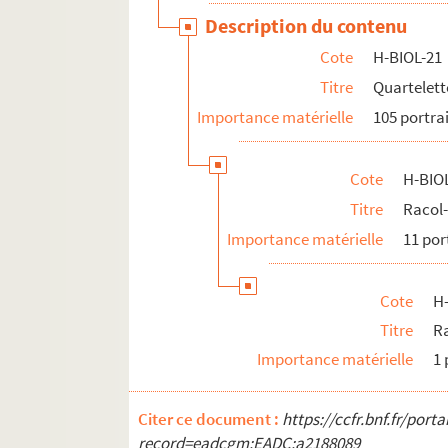
Description du contenu
Cote
H-BIOL-21
Titre
Quartelett
Importance matérielle
105 portra
Cote
H-BIO
Titre
Racol
Importance matérielle
11 por
Cote
H
Titre
Ra
Importance matérielle
1 
Citer ce document :
https://ccfr.bnf.fr/por
record=eadcgm:EADC:a2188089