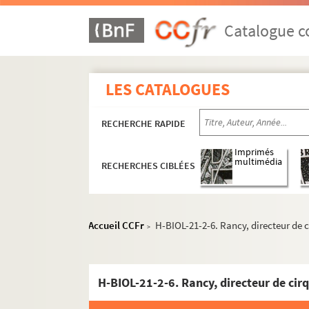
Catalogue co
LES CATALOGUES
RECHERCHE RAPIDE
Imprimés
multimédia
RECHERCHES CIBLÉES
H-BIOL. Biographies de personnages lillois
H-BIOL-1. Acheray à Benvignat
H-BIOL-2. Bere à Bouchée
Accueil CCFr
H-BIOL-21-2-6. Rancy, directeur de 
>
H-BIOL-3. Boucq à Cardon
H-BIOL-4. Carlez à Colpaert
H-BIOL-5. Collin à Darcy
H-BIOL-21-2-6. Rancy, directeur de cir
H-BIOL-6. D'Assignies à D'Hondt