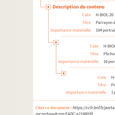
Description du contenu
Cote
H-BIOL-20
Titre
Parrayon 
Importance matérielle
104 portra
Cote
H-BIO
Titre
Plicho
Importance matérielle
16 por
Cote
H
Titre
Po
Importance matérielle
1 
Citer ce document :
https://ccfr.bnf.fr/por
record=eadcgm:EADC:a2188039