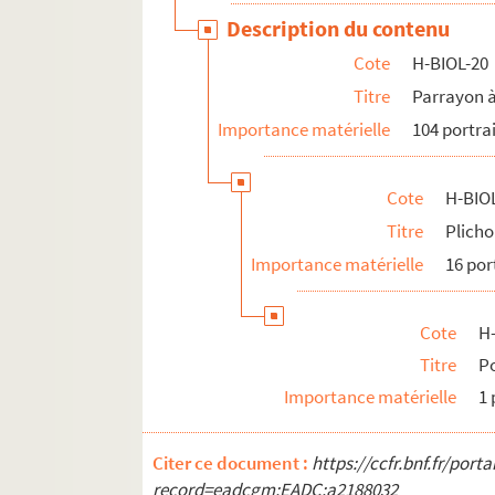
Description du contenu
Cote
H-BIOL-20
Titre
Parrayon 
Importance matérielle
104 portra
Cote
H-BIO
Titre
Plicho
Importance matérielle
16 por
Cote
H
Titre
Po
Importance matérielle
1 
Citer ce document :
https://ccfr.bnf.fr/por
record=eadcgm:EADC:a2188032