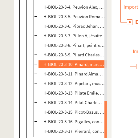
Import
H-BIOL-20-3-4. Peuvion Alex, religieux
H-BIOL-20-3-5. Peuvion Romain, industriel
H-BIOL-20-3-6. Pibrac Jehan, dessinateur
H-BIOL-20-3-7. Pillon A, jésuite
H-BIOL-20-3-8. Pinart, peintre faïencier
Im
H-BIOL-20-3-9. Pilard Charles-Marie, pianiste
H-BIOL-20-3-10. Pinard, marchand de pommes de 
H-BIOL-20-3-11. Pinard Aimable, notable
H-BIOL-20-3-12. Pipelart, musicien
H-BIOL-20-3-13. Pilate Emile, musicien
H-BIOL-20-3-14. Pilat Charlemagne Eugène Josep
H-BIOL-20-3-15. Picot-Bazus, conseiller municipa
H-BIOL-20-3-16. Pigalles, conseiller municipal
H-BIOL-20-3-17. Pierrard, conseiller municipal