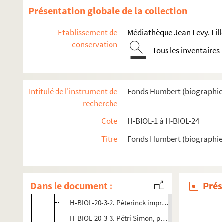
Présentation globale de la collection
H-BIOL-13. Ghesquiere à Hallette
H-BIOL-14. Hedde à Kerteux
Etablissement de
Médiathèque Jean Levy. Lill
H-BIOL-15. Labbe à Lefebvre
conservation
Tous les inventaires
H-BIOL-16. Le Fel à Lequenne
H-BIOL-17. Lequeux à Marie Grosse-Tête
H-BIOL-18. Marie Jérôme à Montury
Intitulé de l'instrument de
Fonds Humbert (biographies l
recherche
H-BIOL-19. Montgivet à Paris de l'Epinard
H-BIOL-20. Parrayon à Puvrez
Cote
H-BIOL-1 à H-BIOL-24
H-BIOL-20-1. Parrayon à Paeille
Titre
Fonds Humbert (biographies 
H-BIOL-20-2. Pecqueur à Petit Edmé
H-BIOL-20-3. Petit à Pierrard
Dans le document :
Prés
H-BIOL-20-3-1. Petit Oscar, musicien
H-BIOL-20-3-2. Péterinck imprimeurs, famille
H-BIOL-20-3-3. Pétri Simon, poète