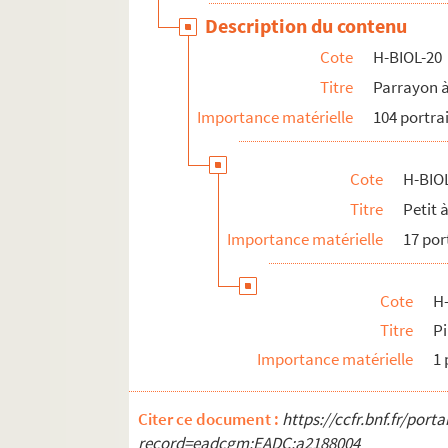
Description du contenu
Cote
H-BIOL-20
Titre
Parrayon 
Importance matérielle
104 portra
Cote
H-BIO
Titre
Petit 
Importance matérielle
17 por
Cote
H
Titre
Pi
Importance matérielle
1 
Citer ce document :
https://ccfr.bnf.fr/por
record=eadcgm:EADC:a2188004