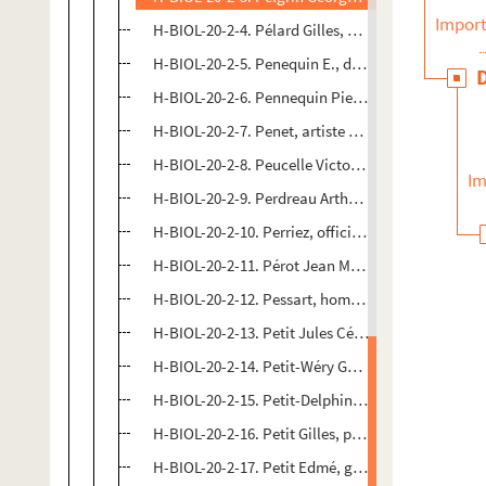
Import
H-BIOL-20-2-4. Pélard Gilles, poète
H-BIOL-20-2-5. Penequin E., du parti ouvrier
H-BIOL-20-2-6. Pennequin Pierre, religieux
H-BIOL-20-2-7. Penet, artiste peintre
H-BIOL-20-2-8. Peucelle Victor, cultivateur
Im
H-BIOL-20-2-9. Perdreau Arthur, artiste peintre
H-BIOL-20-2-10. Perriez, officier municipal
H-BIOL-20-2-11. Pérot Jean Marie Albert, banquie
H-BIOL-20-2-12. Pessart, homme de lettres
H-BIOL-20-2-13. Petit Jules César, imprimeur
H-BIOL-20-2-14. Petit-Wéry Georges, artiste peint
H-BIOL-20-2-15. Petit-Delphin, photographe
H-BIOL-20-2-16. Petit Gilles, prêtre
H-BIOL-20-2-17. Petit Edmé, garde magasin de la v