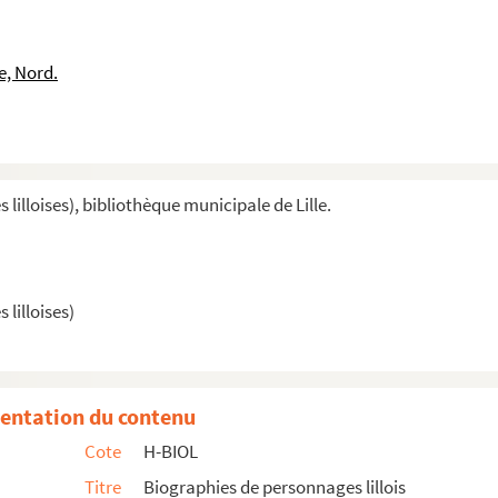
e, Nord.
illoises), bibliothèque municipale de Lille.
lilloises)
entation du contenu
Cote
H-BIOL
teur
Titre
Biographies de personnages lillois