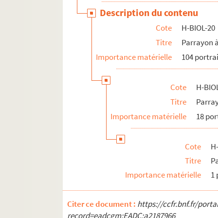
Description du contenu
Cote
H-BIOL-20
Titre
Parrayon 
Importance matérielle
104 portra
Cote
H-BIO
Titre
Parray
Importance matérielle
18 por
Cote
H
Titre
Pa
Importance matérielle
1 
Citer ce document :
https://ccfr.bnf.fr/por
record=eadcgm:EADC:a2187966