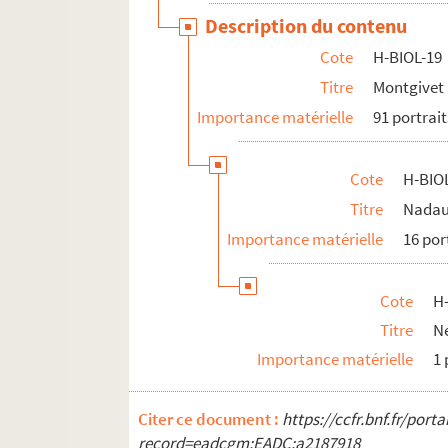
Description du contenu
Cote
H-BIOL-19
Titre
Montgivet 
Importance matérielle
91 portrait
Cote
H-BIO
Titre
Nadau
Importance matérielle
16 por
Cote
H
Titre
N
Importance matérielle
1 
Citer ce document :
https://ccfr.bnf.fr/por
record=eadcgm:EADC:a2187918