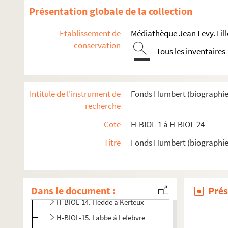
Présentation globale de la collection
H-BIOL-2. Bere à Bouchée
H-BIOL-3. Boucq à Cardon
Etablissement de
Médiathèque Jean Levy. Lill
H-BIOL-4. Carlez à Colpaert
conservation
Tous les inventaires
H-BIOL-5. Collin à Darcy
H-BIOL-6. D'Assignies à D'Hondt
H-BIOL-7. Déjardin-Verkinder à Deliot
Intitulé de l'instrument de
Fonds Humbert (biographies l
recherche
H-BIOL-8. De Lille à De Resbecque
H-BIOL-9. Deron à Desboeufs
Cote
H-BIOL-1 à H-BIOL-24
H-BIOL-10. Deturck à Duhaut
Titre
Fonds Humbert (biographies 
H-BIOL-11. Dujardin à Faid'herbe
H-BIOL-12. Fabre à Georges
H-BIOL-13. Ghesquiere à Hallette
Dans le document :
Prés
H-BIOL-14. Hedde à Kerteux
H-BIOL-15. Labbe à Lefebvre