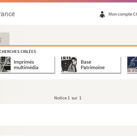
rance
Mon compte C
E
CHERCHES CIBLÉES
Imprimés
Base
multimédia
Patrimoine
Notice
1 sur 1