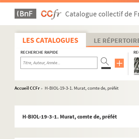
Catalogue collectif de F
LES CATALOGUES
LE RÉPERTOIR
RECHERCHE RAPIDE
RE
Accueil CCFr
H-BIOL-19-3-1. Murat, comte de, préfét
>
H-BIOL-19-3-1. Murat, comte de, préfét
H-BIOL. Biographies de personnages lillois
H-BIOL-1. Acheray à Benvignat