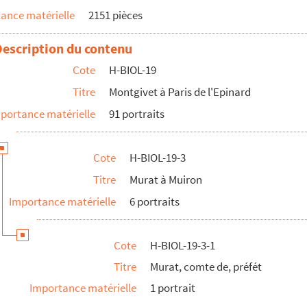
ance matérielle
2151 pièces
Description du contenu
Cote
H-BIOL-19
Titre
Montgivet à Paris de l'Epinard
portance matérielle
91 portraits
Cote
H-BIOL-19-3
Titre
Murat à Muiron
, maire
Importance matérielle
6 portraits
 marine
Cote
H-BIOL-19-3-1
Titre
Murat, comte de, préfét
le
Importance matérielle
1 portrait