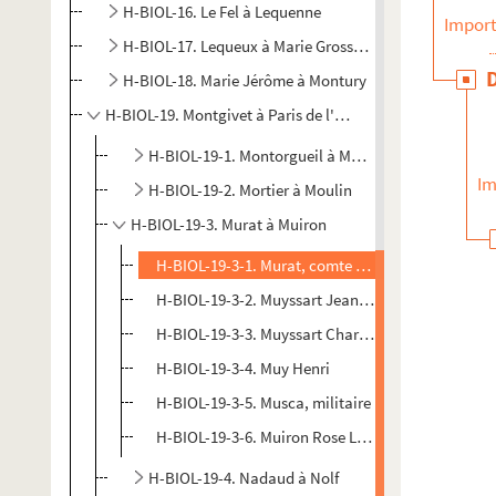
H-BIOL-16. Le Fel à Lequenne
Import
H-BIOL-17. Lequeux à Marie Grosse-Tête
H-BIOL-18. Marie Jérôme à Montury
H-BIOL-19. Montgivet à Paris de l'Epinard
H-BIOL-19-1. Montorgueil à Mortreux
Im
H-BIOL-19-2. Mortier à Moulin
H-BIOL-19-3. Murat à Muiron
H-BIOL-19-3-1. Murat, comte de, préfét
H-BIOL-19-3-2. Muyssart Jean Baptiste (comte de)
H-BIOL-19-3-3. Muyssart Charles (de), officier de
H-BIOL-19-3-4. Muy Henri
H-BIOL-19-3-5. Musca, militaire
H-BIOL-19-3-6. Muiron Rose Louise, veuve Coquel
H-BIOL-19-4. Nadaud à Nolf