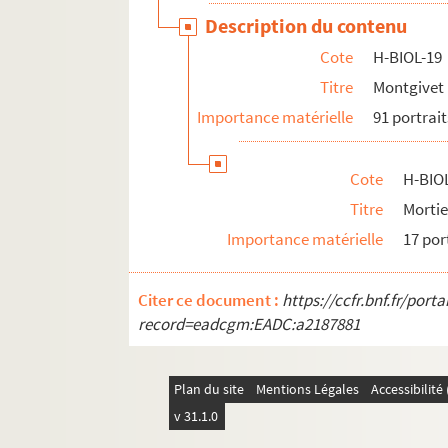
Description du contenu
Cote
H-BIOL-19
Titre
Montgivet 
Importance matérielle
91 portrait
Cote
H-BIO
Titre
Mortie
Importance matérielle
17 por
Citer ce document :
https://ccfr.bnf.fr/por
record=eadcgm:EADC:a2187881
Plan du site
Mentions Légales
Accessibilit
v 31.1.0