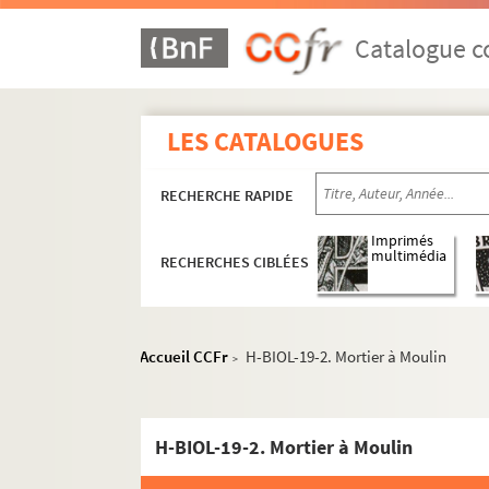
Catalogue co
LES CATALOGUES
RECHERCHE RAPIDE
Imprimés
multimédia
RECHERCHES CIBLÉES
H-BIOL. Biographies de personnages lillois
H-BIOL-1. Acheray à Benvignat
Accueil CCFr
H-BIOL-19-2. Mortier à Moulin
>
H-BIOL-2. Bere à Bouchée
H-BIOL-3. Boucq à Cardon
H-BIOL-19-2. Mortier à Moulin
H-BIOL-4. Carlez à Colpaert
H-BIOL-5. Collin à Darcy