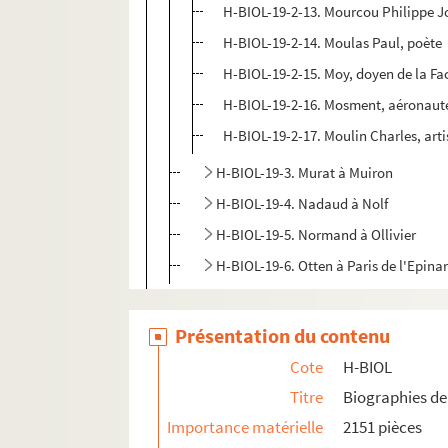
H-BIOL-19-2-13. Mourcou Philippe J
H-BIOL-19-2-14. Moulas Paul, poète
H-BIOL-19-2-15. Moy, doyen de la Fac
H-BIOL-19-2-16. Mosment, aéronaut
H-BIOL-19-2-17. Moulin Charles, arti
H-BIOL-19-3. Murat à Muiron
H-BIOL-19-4. Nadaud à Nolf
H-BIOL-19-5. Normand à Ollivier
H-BIOL-19-6. Otten à Paris de l'Epina
H-BIOL-20. Parrayon à Puvrez
Présentation du contenu
H-BIOL-21. Quartelette à Salembier
H-BIOL-22. Sacqueleu à Sylvius
Cote
H-BIOL
H-BIOL-23. Taviel à Vanderhaegen
Titre
Biographies de 
Importance matérielle
2151 pièces
H-BIOL-24. Van de Weghe à Zimmerman